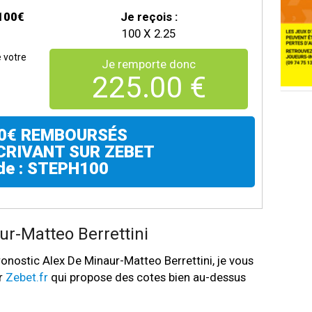
100€
Je reçois :
100 X
2.25
e votre
Je remporte donc
225.00
€
0€ REMBOURSÉS
SCRIVANT SUR ZEBET
de : STEPH100
ur-Matteo Berrettini
ronostic Alex De Minaur-Matteo Berrettini, je vous
ur
Zebet.fr
qui propose des cotes bien au-dessus