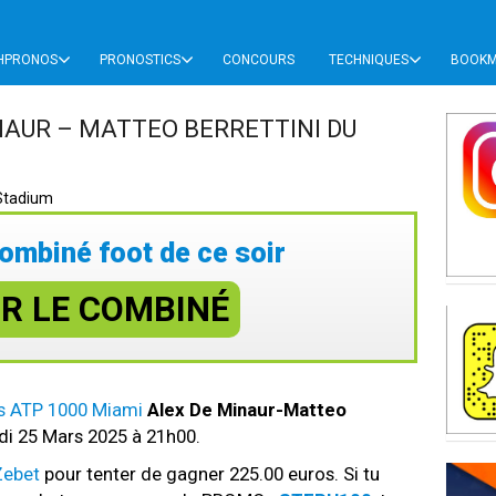
HPRONOS
PRONOSTICS
CONCOURS
TECHNIQUES
BOOKM
NAUR – MATTEO BERRETTINI DU
Stadium
mbiné foot de ce soir
IR LE COMBINÉ
s ATP 1000 Miami
Alex De Minaur-Matteo
rdi 25 Mars 2025 à 21h00.
Zebet
pour tenter de gagner
225.00
euros. Si tu