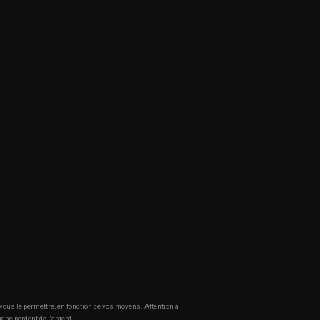
vous le permettre, en fonction de vos moyens. Attention à
gne perdent de l'argent.