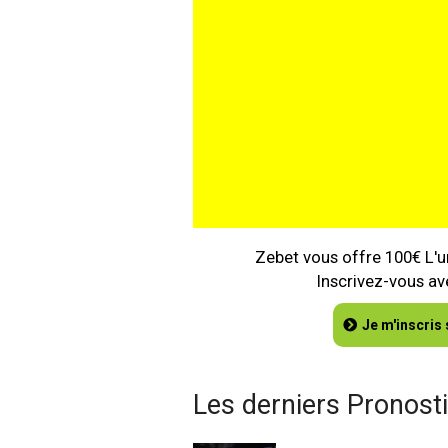
Zebet vous offre 100€ L'u
Inscrivez-vous 
Je m'inscris
Les derniers Pronos