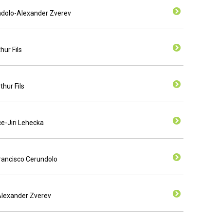
ndolo-Alexander Zverev
hur Fils
hur Fils
e-Jiri Lehecka
rancisco Cerundolo
Alexander Zverev