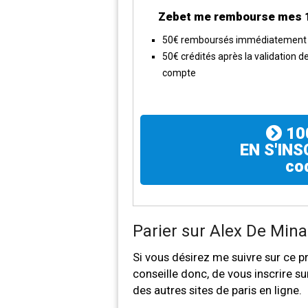
Zebet me rembourse mes 
50€ remboursés immédiatement
50€ crédités après la validation d
compte
10
EN S'IN
co
Parier sur Alex De Mina
Si vous désirez me suivre sur ce p
conseille donc, de vous inscrire s
des autres sites de paris en ligne.