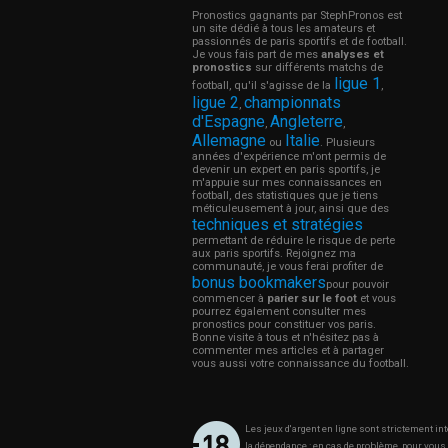
Pronostics gagnants par StephPronos est
un site dédié à tous les amateurs et
passionnés de paris sportifs et de football.
Je vous fais part de mes
analyses et
pronostics
sur différents matchs de
ligue 1
football, qu'il s'agisse de la
,
ligue 2
championnats
,
d'Espagne
Angleterre
,
,
Allemagne
Italie
ou
. Plusieurs
années d'expérience m'ont permis de
devenir un expert en paris sportifs, je
m'appuie sur mes connaissances en
football, des statistiques que je tiens
méticuleusement à jour, ainsi que des
techniques et stratégies
permettant de réduire le risque de perte
aux paris sportifs. Rejoignez ma
communauté, je vous ferai profiter de
bonus bookmakers
pour pouvoir
commencer à
parier sur le foot
et vous
pourrez également consulter mes
pronostics pour constituer vos paris.
Bonne visite à tous et n'hésitez pas à
commenter mes articles et à partager
vous aussi votre connaissance du football.
Les jeux d'argent en ligne sont strictement in
la dépendance : en cas de problème, pour vous 