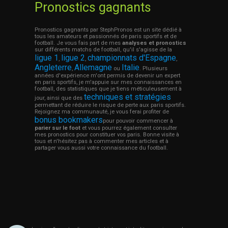
Pronostics gagnants
Pronostics gagnants par StephPronos est un site dédié à
tous les amateurs et passionnés de paris sportifs et de
football. Je vous fais part de mes
analyses et pronostics
sur différents matchs de football, qu'il s'agisse de la
ligue 1
ligue 2
championnats d'Espagne
,
,
,
Angleterre
Allemagne
Italie
,
ou
. Plusieurs
années d'expérience m'ont permis de devenir un expert
en paris sportifs, je m'appuie sur mes connaissances en
football, des statistiques que je tiens méticuleusement à
techniques et stratégies
jour, ainsi que des
permettant de réduire le risque de perte aux paris sportifs.
Rejoignez ma communauté, je vous ferai profiter de
bonus bookmakers
pour pouvoir commencer à
parier sur le foot
et vous pourrez également consulter
mes pronostics pour constituer vos paris. Bonne visite à
tous et n'hésitez pas à commenter mes articles et à
partager vous aussi votre connaissance du football.