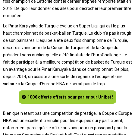
fois champion de Lettonie dont le dernier trophée remporté était en
2018. De quoi leur donner des ailes pour décrocher leur premier titre
européen.
Le Pınar Karşıyaka de Turquie évolue en Super Ligi, qui est le plus
haut championnat de basket-ball en Turquie. Le club n’a pas à rougir
de son palmarès. L’équipe a été deux fois championne de Turquie,
deux fois vainqueur de la Coupe de Turquie et de la Coupe du
président sans oublier qu’elle a été finaliste de l’EuroChallenge. Le
fait de participer à la meilleure compétition de basket de Turquie est
un avantage pour le Pınar Karşıyaka dans ce championnat. De plus,
depuis 2014, on assiste à une sorte de regain de l’équipe et une
victoire à la Coupe d’Europe FIBA ne serait pas de trop.
100€ offerts offerts pour parier sur Unibet !
Bien que n’étant pas une compétition de prestige, la Coupe d’Europe
FIBA est un excellent tremplin pour les équipes qui y participent,
notamment parce qu’elle offre au vainqueur un passeport pour la
Ligue des Champions de Basket-ball. C’est aussi une compétition