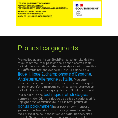
Pronostics gagnants
Pronostics gagnants par StephPronos est un site dédié à
tous les amateurs et passionnés de paris sportifs et de
football. Je vous fais part de mes
analyses et pronostics
sur différents matchs de football, qu'il s'agisse de la
ligue 1
ligue 2
championnats d'Espagne
,
,
,
Angleterre
Allemagne
Italie
,
ou
. Plusieurs
années d'expérience m'ont permis de devenir un expert
en paris sportifs, je m'appuie sur mes connaissances en
football, des statistiques que je tiens méticuleusement à
techniques et stratégies
jour, ainsi que des
permettant de réduire le risque de perte aux paris sportifs.
Rejoignez ma communauté, je vous ferai profiter de
bonus bookmakers
pour pouvoir commencer à
parier sur le foot
et vous pourrez également consulter
mes pronostics pour constituer vos paris. Bonne visite à
tous et n'hésitez pas à commenter mes articles et à