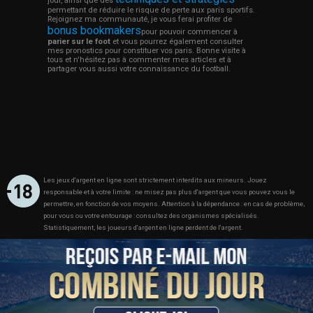
jour, ainsi que des
permettant de réduire le risque de perte aux paris sportifs.
Rejoignez ma communauté, je vous ferai profiter de
bonus bookmakers
pour pouvoir commencer à
parier sur le foot
et vous pourrez également consulter
mes pronostics pour constituer vos paris. Bonne visite à
tous et n'hésitez pas à commenter mes articles et à
partager vous aussi votre connaissance du football.
Les jeux d'argent en ligne sont strictement interdits aux mineurs. Jouez
responsable et à votre limite : ne misez pas plus d'argent que vous pouvez vous le
permettre, en fonction de vos moyens. Attention à la dépendance : en cas de problème,
pour vous ou votre entourage : consultez des organismes spécialisés.
Statistiquement, les joueurs d'argent en ligne perdent de l'argent.
Pronostics-gagnants
Copyright © 2026.