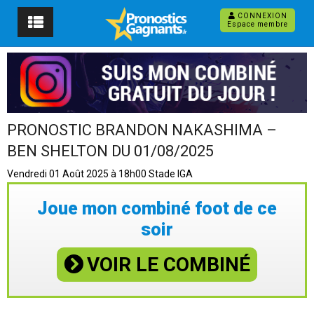
CONNEXION
Espace membre
PRONOSTIC BRANDON NAKASHIMA –
BEN SHELTON DU 01/08/2025
Vendredi 01 Août 2025 à 18h00
Stade IGA
Joue mon combiné foot de ce
soir
VOIR LE COMBINÉ