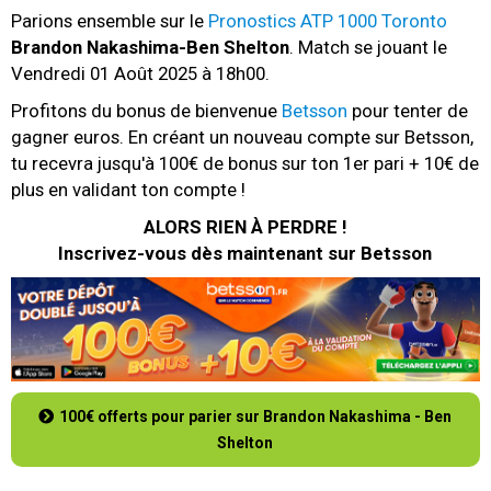
Parions ensemble sur le
Pronostics ATP 1000 Toronto
Brandon Nakashima-Ben Shelton
. Match se jouant le
Vendredi 01 Août 2025 à 18h00.
Profitons du bonus de bienvenue
Betsson
pour tenter de
gagner
euros. En créant un nouveau compte sur Betsson,
tu recevra jusqu'à 100€ de bonus sur ton 1er pari + 10€ de
plus en validant ton compte !
ALORS RIEN À PERDRE !
Inscrivez-vous dès maintenant sur Betsson
100€ offerts pour parier sur Brandon Nakashima - Ben
Shelton