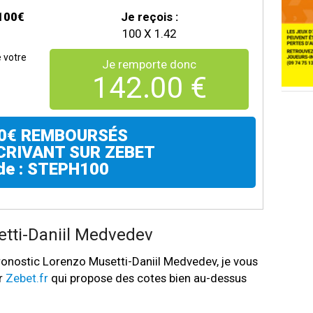
100€
Je reçois :
100 X
1.42
e votre
Je remporte donc
142.00
€
0€ REMBOURSÉS
SCRIVANT SUR ZEBET
de : STEPH100
etti-Daniil Medvedev
pronostic Lorenzo Musetti-Daniil Medvedev, je vous
ur
Zebet.fr
qui propose des cotes bien au-dessus