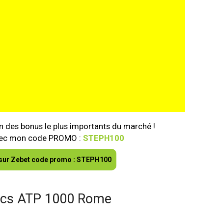
n des bonus le plus importants du marché !
avec mon code PROMO :
STEPH100
 sur Zebet code promo : STEPH100
tics ATP 1000 Rome