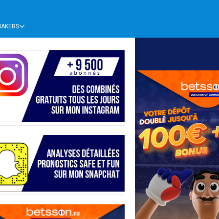
AKERS