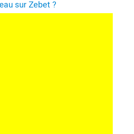
eau sur Zebet ?