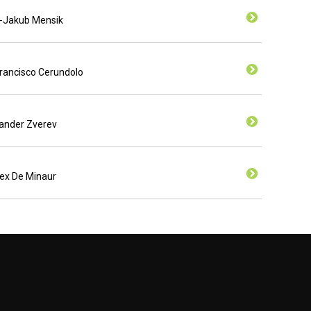
z-Jakub Mensik
Francisco Cerundolo
xander Zverev
ex De Minaur