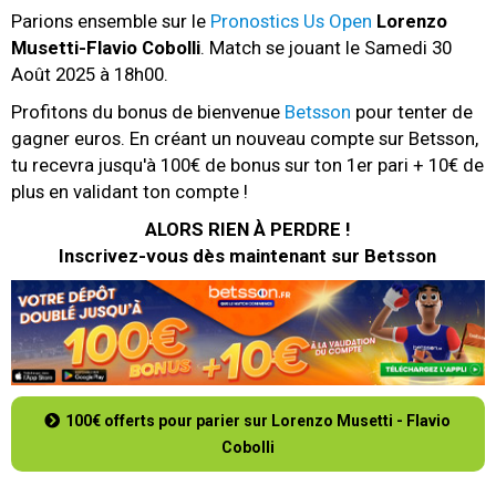
Parions ensemble sur le
Pronostics Us Open
Lorenzo
Musetti-Flavio Cobolli
. Match se jouant le Samedi 30
Août 2025 à 18h00.
Profitons du bonus de bienvenue
Betsson
pour tenter de
gagner
euros. En créant un nouveau compte sur Betsson,
tu recevra jusqu'à 100€ de bonus sur ton 1er pari + 10€ de
plus en validant ton compte !
ALORS RIEN À PERDRE !
Inscrivez-vous dès maintenant sur Betsson
100€ offerts pour parier sur Lorenzo Musetti - Flavio
Cobolli