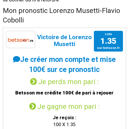
Mon pronostic Lorenzo Musetti-Flavio
Cobolli
cote
Victoire de Lorenzo
1.35
Musetti
sur betsson.fr
Je créer mon compte et mise
100€ sur ce pronostic
Je perds mon pari :
Betsson me crédite 100€ de pari à rejouer
Je gagne mon pari :
Je reçois :
100 X
1.35