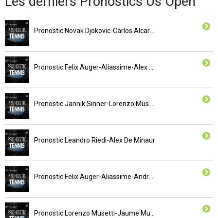
Les derniers Pronostics Us Open
Pronostic Novak Djokovic-Carlos Alcaraz
Pronostic Felix Auger-Aliassime-Alex De Minaur
Pronostic Jannik Sinner-Lorenzo Musetti
Pronostic Leandro Riedi-Alex De Minaur
Pronostic Felix Auger-Aliassime-Andrey Rublev
Pronostic Lorenzo Musetti-Jaume Munar