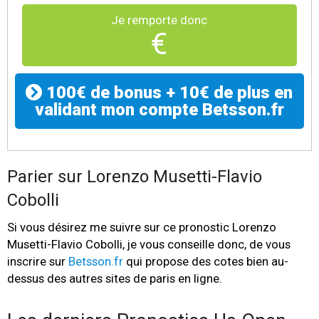
Je remporte donc
€
100€ de bonus + 10€ de plus en
validant mon compte Betsson.fr
Parier sur Lorenzo Musetti-Flavio
Cobolli
Si vous désirez me suivre sur ce pronostic Lorenzo
Musetti-Flavio Cobolli, je vous conseille donc, de vous
inscrire sur
Betsson.fr
qui propose des cotes bien au-
dessus des autres sites de paris en ligne.