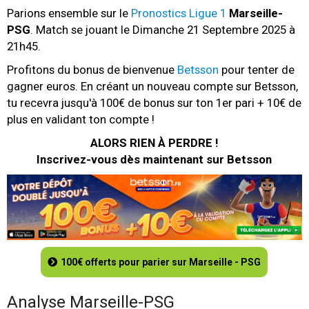
Parions ensemble sur le
Pronostics Ligue 1
Marseille-
PSG
. Match se jouant le Dimanche 21 Septembre 2025 à
21h45.
Profitons du bonus de bienvenue
Betsson
pour tenter de
gagner
euros. En créant un nouveau compte sur Betsson,
tu recevra jusqu'à 100€ de bonus sur ton 1er pari + 10€ de
plus en validant ton compte !
ALORS RIEN À PERDRE !
Inscrivez-vous dès maintenant sur Betsson
100€ offerts pour parier sur Marseille - PSG
Analyse Marseille-PSG