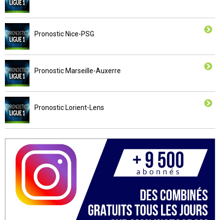
Pronostic Nice-PSG
Pronostic Marseille-Auxerre
Pronostic Lorient-Lens