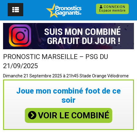
CONNEXION
Espace membre
PRONOSTIC MARSEILLE – PSG DU
21/09/2025
Dimanche 21 Septembre 2025 à 21h45
Stade Orange Vélodrome
Joue mon combiné foot de ce
soir
VOIR LE COMBINÉ