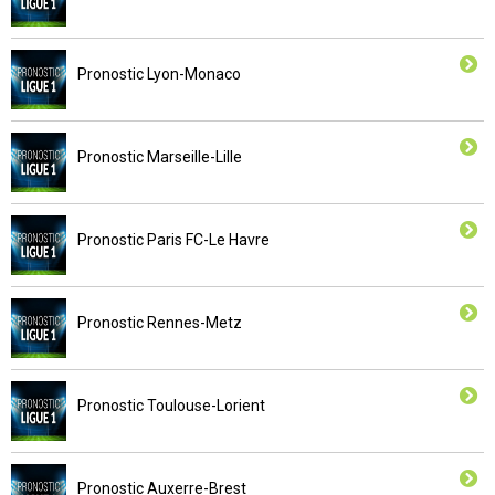
Pronostic Lyon-Monaco
Pronostic Marseille-Lille
Pronostic Paris FC-Le Havre
Pronostic Rennes-Metz
Pronostic Toulouse-Lorient
Pronostic Auxerre-Brest