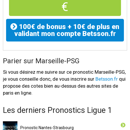
€
100€ de bonus + 10€ de plus en
validant mon compte Betsson.fr
Parier sur Marseille-PSG
Si vous désirez me suivre sur ce pronostic Marseille-PSG,
je vous conseille donc, de vous inscrire sur
Betsson.fr
qui
propose des cotes bien au-dessus des autres sites de
paris en ligne.
Les derniers Pronostics Ligue 1
Pronostic Nantes-Strasbourg