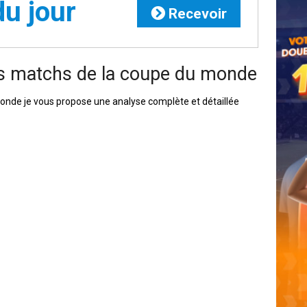
du jour
Recevoir
es matchs de la coupe du monde
onde je vous propose une analyse complète et détaillée