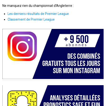
Ne manquez rien du championnat d’Angleterre :
Les derniers résultats de Premier League
Classement de Premier League