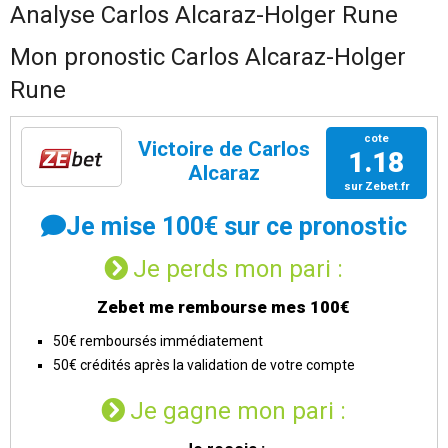
Analyse Carlos Alcaraz-Holger Rune
Mon pronostic Carlos Alcaraz-Holger
Rune
cote
Victoire de Carlos
1.18
Alcaraz
sur Zebet.fr
Je mise 100€ sur ce pronostic
Je perds mon pari :
Zebet me rembourse mes 100€
50€ remboursés immédiatement
50€ crédités après la validation de votre compte
Je gagne mon pari :