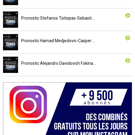
Pronostic Stefanos Tsitsipas-Sebastian Korda
Pronostic Hamad Medjedovic-Casper Ruud
Pronostic Alejandro Davidovich Fokina-Andrey Rublev