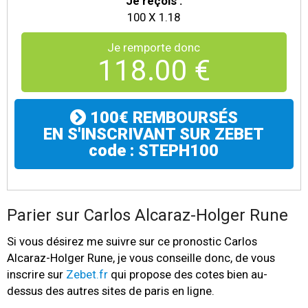
Je reçois :
100 X
1.18
Je remporte donc
118.00
€
100€ REMBOURSÉS
EN S'INSCRIVANT SUR ZEBET
code : STEPH100
Parier sur Carlos Alcaraz-Holger Rune
Si vous désirez me suivre sur ce pronostic Carlos
Alcaraz-Holger Rune, je vous conseille donc, de vous
inscrire sur
Zebet.fr
qui propose des cotes bien au-
dessus des autres sites de paris en ligne.