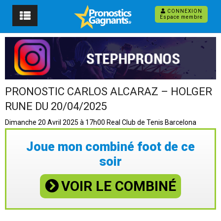
CONNEXION
Espace membre
PRONOSTIC CARLOS ALCARAZ – HOLGER
RUNE DU 20/04/2025
Dimanche 20 Avril 2025 à 17h00
Real Club de Tenis Barcelona
Joue mon combiné foot de ce
soir
VOIR LE COMBINÉ