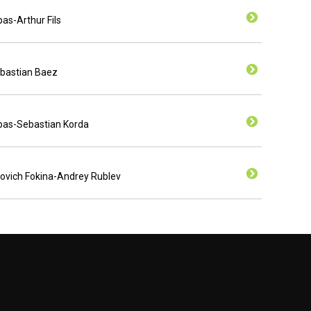
pas-Arthur Fils
ebastian Baez
ipas-Sebastian Korda
dovich Fokina-Andrey Rublev