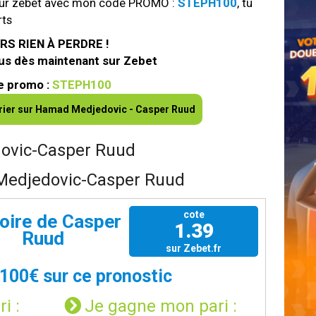
nt sur zebet avec mon code PROMO :
STEPH100
, tu
rts
RS RIEN À PERDRE !
us dès maintenant sur Zebet
e promo :
STEPH100
arier sur Hamad Medjedovic - Casper Ruud
ovic-Casper Ruud
Medjedovic-Casper Ruud
cote
oire de Casper
1.39
Ruud
sur Zebet.fr
100€ sur ce pronostic
i :
Je gagne mon pari :