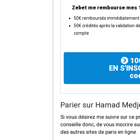
Zebet me rembourse mes 
50€ remboursés immédiatement
50€ crédités après la validation d
compte
10
EN S'IN
co
Parier sur Hamad Medj
Si vous désirez me suivre sur ce
conseille donc, de vous inscrire s
des autres sites de paris en ligne.