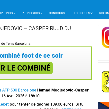
HPRONOS
PRONOSTICS
CONCOURS
TECHNIQUES
BOOKM
EDOVIC – CASPER RUUD DU
b de Tenis Barcelona
mbiné foot de ce soir
IR LE COMBINÉ
s ATP 500 Barcelone
Hamad Medjedovic-Casper
 16 Avril 2025 à 18h10.
Zebet
pour tenter de gagner
139.00
euros. Si tu