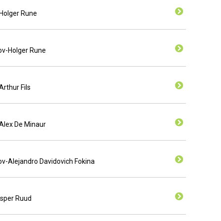
-Holger Rune
ov-Holger Rune
rthur Fils
-Alex De Minaur
v-Alejandro Davidovich Fokina
asper Ruud