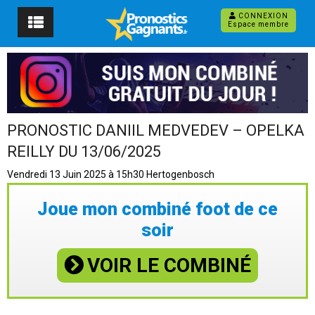
CONNEXION
Espace membre
PRONOSTIC DANIIL MEDVEDEV – OPELKA
REILLY DU 13/06/2025
Vendredi 13 Juin 2025 à 15h30
Hertogenbosch
Joue mon combiné foot de ce
soir
VOIR LE COMBINÉ