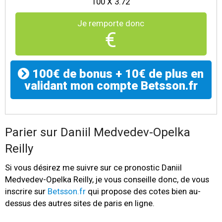
100 X
3.72
Je remporte donc
€
100€ de bonus + 10€ de plus en
validant mon compte Betsson.fr
Parier sur Daniil Medvedev-Opelka
Reilly
Si vous désirez me suivre sur ce pronostic Daniil
Medvedev-Opelka Reilly, je vous conseille donc, de vous
inscrire sur
Betsson.fr
qui propose des cotes bien au-
dessus des autres sites de paris en ligne.