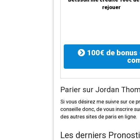
rejouer
100€ de bonus 
com
Parier sur Jordan Thom
Si vous désirez me suivre sur ce 
conseille donc, de vous inscrire s
des autres sites de paris en ligne.
Les derniers Pronos