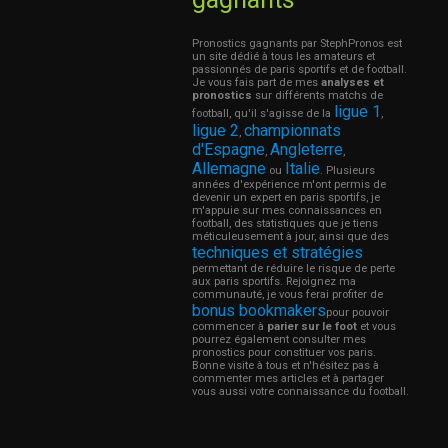
Pronostics gagnants par StephPronos est
un site dédié à tous les amateurs et
passionnés de paris sportifs et de football.
Je vous fais part de mes
analyses et
pronostics
sur différents matchs de
ligue 1
football, qu'il s'agisse de la
,
ligue 2
championnats
,
d'Espagne
Angleterre
,
,
Allemagne
Italie
ou
. Plusieurs
années d'expérience m'ont permis de
devenir un expert en paris sportifs, je
m'appuie sur mes connaissances en
football, des statistiques que je tiens
méticuleusement à jour, ainsi que des
techniques et stratégies
permettant de réduire le risque de perte
aux paris sportifs. Rejoignez ma
communauté, je vous ferai profiter de
bonus bookmakers
pour pouvoir
commencer à
parier sur le foot
et vous
pourrez également consulter mes
pronostics pour constituer vos paris.
Bonne visite à tous et n'hésitez pas à
commenter mes articles et à partager
vous aussi votre connaissance du football.