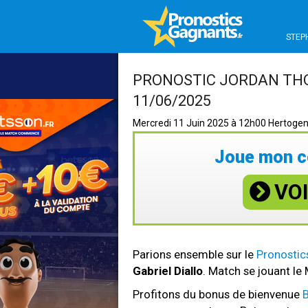
STEP
PRONOSTIC JORDAN THO
11/06/2025
Mercredi 11 Juin 2025 à 12h00
Hertoge
Joue mon co
VO
Parions ensemble sur le
Pronostic
Gabriel Diallo
. Match se jouant le
Profitons du bonus de bienvenue