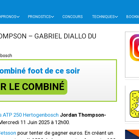
HPRONOS
PRONOSTICS
CONCOURS
TECHNIQUES
BOOKM
MPSON – GABRIEL DIALLO DU
nbosch
mbiné foot de ce soir
IR LE COMBINÉ
s ATP 250 Hertogenbosch
Jordan Thompson-
 Mercredi 11 Juin 2025 à 12h00.
Betsson
pour tenter de gagner
euros. En créant un