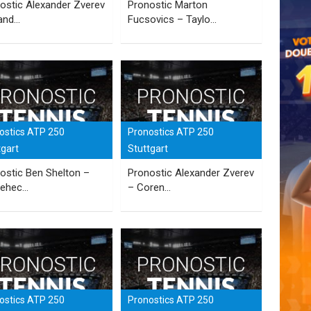
ostic Alexander Zverev
Pronostic Marton
nd...
Fucsovics – Taylo...
ostics ATP 250
Pronostics ATP 250
tgart
Stuttgart
ostic Ben Shelton –
Pronostic Alexander Zverev
Lehec...
– Coren...
ostics ATP 250
Pronostics ATP 250