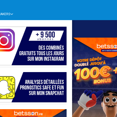
AKERS