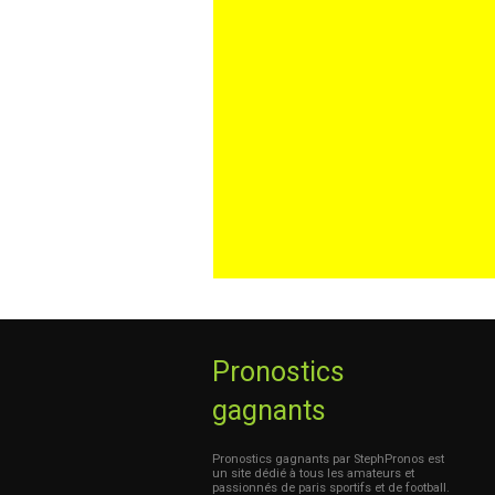
Pronostics
gagnants
Pronostics gagnants par StephPronos est
un site dédié à tous les amateurs et
passionnés de paris sportifs et de football.