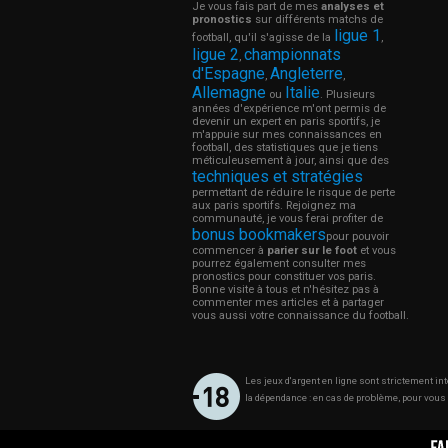
Je vous fais part de mes
analyses et
pronostics
sur différents matchs de
ligue 1
football, qu'il s'agisse de la
,
ligue 2
championnats
,
d'Espagne
Angleterre
,
,
Allemagne
Italie
ou
. Plusieurs
années d'expérience m'ont permis de
devenir un expert en paris sportifs, je
m'appuie sur mes connaissances en
football, des statistiques que je tiens
méticuleusement à jour, ainsi que des
techniques et stratégies
permettant de réduire le risque de perte
aux paris sportifs. Rejoignez ma
communauté, je vous ferai profiter de
bonus bookmakers
pour pouvoir
commencer à
parier sur le foot
et vous
pourrez également consulter mes
pronostics pour constituer vos paris.
Bonne visite à tous et n'hésitez pas à
commenter mes articles et à partager
vous aussi votre connaissance du football.
Les jeux d'argent en ligne sont strictement in
la dépendance : en cas de problème, pour vous 