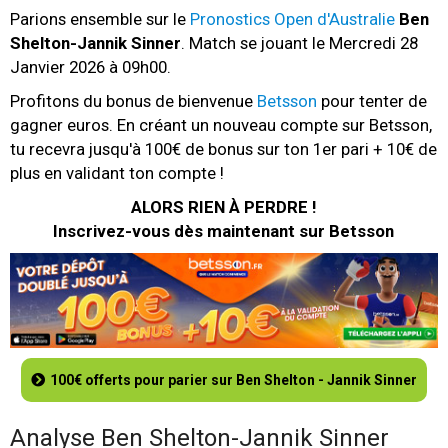
Parions ensemble sur le
Pronostics Open d'Australie
Ben
Shelton-Jannik Sinner
. Match se jouant le Mercredi 28
Janvier 2026 à 09h00.
Profitons du bonus de bienvenue
Betsson
pour tenter de
gagner
euros. En créant un nouveau compte sur Betsson,
tu recevra jusqu'à 100€ de bonus sur ton 1er pari + 10€ de
plus en validant ton compte !
ALORS RIEN À PERDRE !
Inscrivez-vous dès maintenant sur Betsson
100€ offerts pour parier sur Ben Shelton - Jannik Sinner
Analyse Ben Shelton-Jannik Sinner