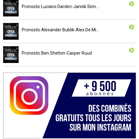
Pronostic Luciano Darderi-Jannik Sinner
Pronostic Alexander Bublik-Alex De Minaur
Pronostic Ben Shelton-Casper Ruud