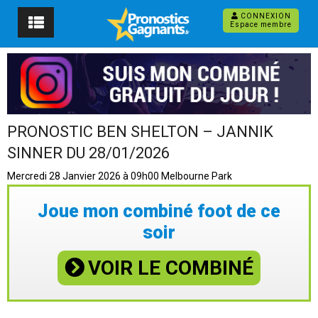
CONNEXION
Espace membre
PRONOSTIC BEN SHELTON – JANNIK
SINNER DU 28/01/2026
Mercredi 28 Janvier 2026 à 09h00
Melbourne Park
Joue mon combiné foot de ce
soir
VOIR LE COMBINÉ