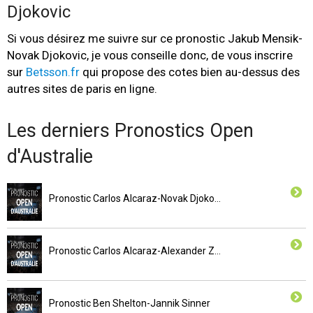
Djokovic
Si vous désirez me suivre sur ce pronostic Jakub Mensik-
Novak Djokovic, je vous conseille donc, de vous inscrire
sur
Betsson.fr
qui propose des cotes bien au-dessus des
autres sites de paris en ligne.
Les derniers Pronostics Open
d'Australie
Pronostic Carlos Alcaraz-Novak Djokovic
Pronostic Carlos Alcaraz-Alexander Zverev
Pronostic Ben Shelton-Jannik Sinner