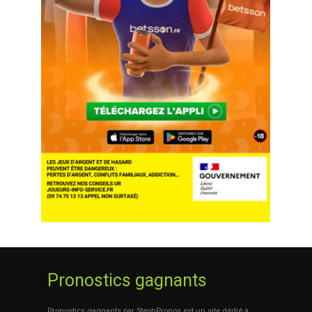
Pronostics gagnants
Pronostics gagnants par StephPronos est un site dédié à