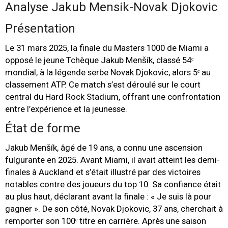
Analyse Jakub Mensik-Novak Djokovic
Présentation
Le 31 mars 2025, la finale du Masters 1000 de Miami a
opposé le jeune Tchèque Jakub Menšík, classé 54ᵉ
mondial, à la légende serbe Novak Djokovic, alors 5ᵉ au
classement ATP. Ce match s’est déroulé sur le court
central du Hard Rock Stadium, offrant une confrontation
entre l’expérience et la jeunesse.
État de forme
Jakub Menšík, âgé de 19 ans, a connu une ascension
fulgurante en 2025. Avant Miami, il avait atteint les demi-
finales à Auckland et s’était illustré par des victoires
notables contre des joueurs du top 10. Sa confiance était
au plus haut, déclarant avant la finale : « Je suis là pour
gagner ». De son côté, Novak Djokovic, 37 ans, cherchait à
remporter son 100ᵉ titre en carrière. Après une saison