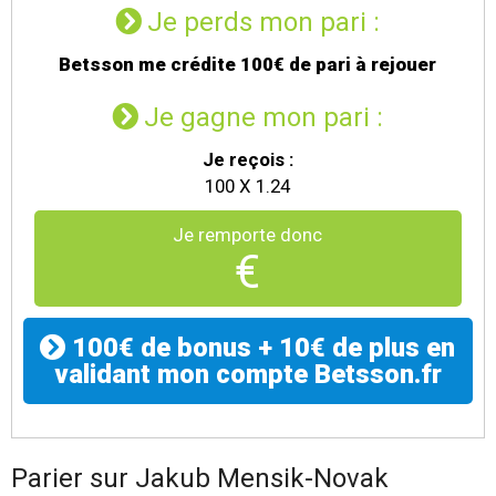
Je perds mon pari :
Betsson me crédite 100€ de pari à rejouer
Je gagne mon pari :
Je reçois :
100 X
1.24
Je remporte donc
€
100€ de bonus + 10€ de plus en
validant mon compte Betsson.fr
Parier sur Jakub Mensik-Novak