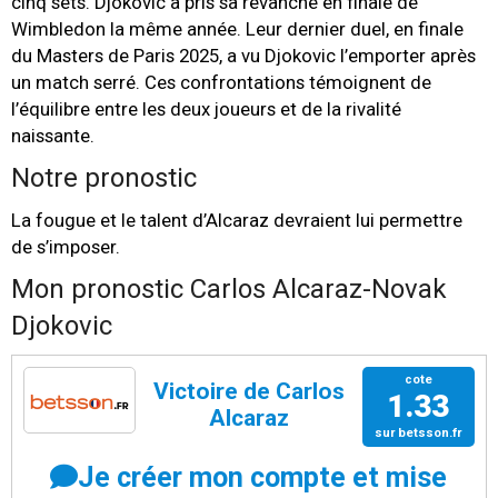
cinq sets. Djokovic a pris sa revanche en finale de
Wimbledon la même année. Leur dernier duel, en finale
du Masters de Paris 2025, a vu Djokovic l’emporter après
un match serré. Ces confrontations témoignent de
l’équilibre entre les deux joueurs et de la rivalité
naissante.
Notre pronostic
La fougue et le talent d’Alcaraz devraient lui permettre
de s’imposer.
Mon pronostic Carlos Alcaraz-Novak
Djokovic
cote
Victoire de Carlos
1.33
Alcaraz
sur betsson.fr
Je créer mon compte et mise