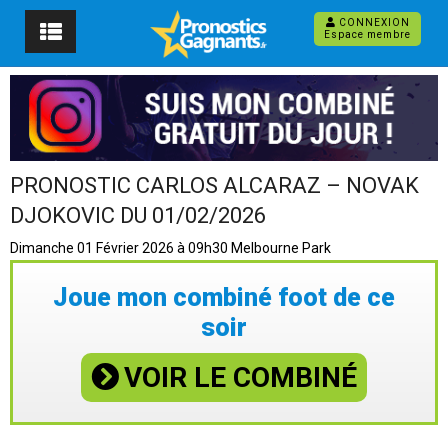
CONNEXION
Espace membre
PRONOSTIC CARLOS ALCARAZ – NOVAK
DJOKOVIC DU 01/02/2026
Dimanche 01 Février 2026 à 09h30
Melbourne Park
Joue mon combiné foot de ce
soir
VOIR LE COMBINÉ