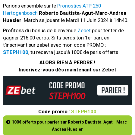
Parions ensemble sur le
Pronostics ATP 250
Hertogenbosch
Roberto Bautista-Agut-Marc-Andrea
Huesler
. Match se jouant le Mardi 11 Juin 2024 à 14h40.
Profitons du bonus de bienvenue
Zebet
pour tenter de
gagner
216.00
euros. Si tu perds ton 1er pari, en
t'inscrivant sur zebet avec mon code PROMO :
STEPH100
, tu recevra jusqu'à 100€ de paris offerts
ALORS RIEN À PERDRE !
Inscrivez-vous dès maintenant sur Zebet
Code promo :
STEPH100
100€ offerts pour parier sur Roberto Bautista-Agut - Marc-
Andrea Huesler