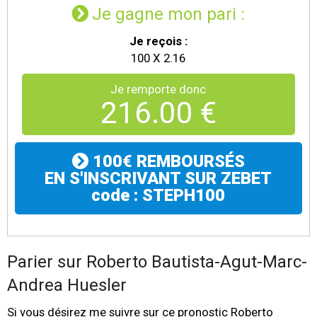
Je gagne mon pari :
Je reçois :
100 X
2.16
Je remporte donc
216.00
€
100€ REMBOURSÉS
EN S'INSCRIVANT SUR ZEBET
code : STEPH100
Parier sur Roberto Bautista-Agut-Marc-
Andrea Huesler
Si vous désirez me suivre sur ce pronostic Roberto